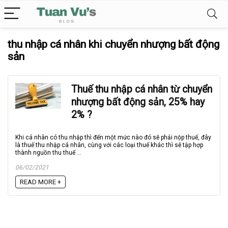
thu nhập cá nhân khi chuyển nhượng bất động
sản
Thuế thu nhập cá nhân từ chuyển
nhượng bất động sản, 25% hay
2% ?
Khi cá nhân có thu nhập thì đến một mức nào đó sẽ phải nộp thuế, đây
là thuế thu nhập cá nhân, cùng với các loại thuế khác thì sẽ tập hợp
thành nguồn thu thuế ...
06/02/2021
READ MORE +