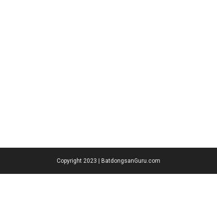
Copyright 2023 | BatdongsanGuru.com