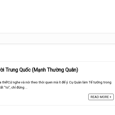
gười Trung Quốc (Mạnh Thường Quân)
ra thế!Cứ nghe và nói theo thói quen mà ít để ý. Cụ Quân làm Tể tướng trong
ất "to", chỉ đứng ...
READ MORE +