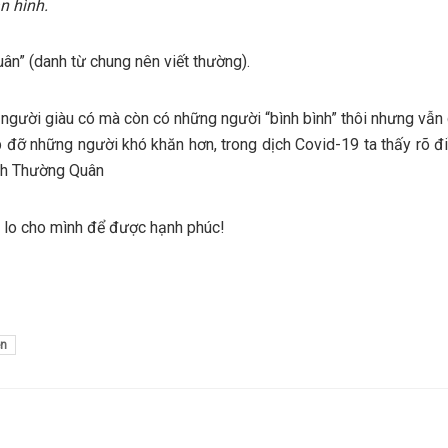
n hình.
uân” (danh từ chung nên viết thường).
 người giàu có mà còn có những người “bình bình” thôi nhưng vẫn
p đỡ những người khó khăn hơn, trong dịch Covid-19 ta thấy rõ đ
nh Thường Quân
hỉ lo cho mình để được hạnh phúc!
ện