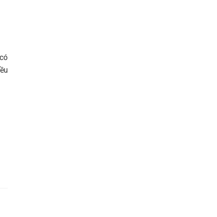
 có
iều