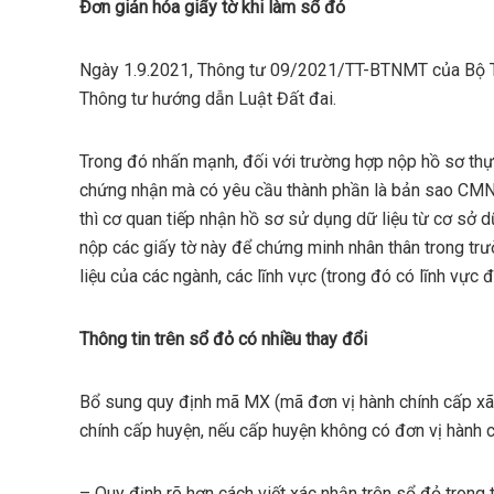
Đơn giản hóa giấy tờ khi làm sổ đỏ
Ngày 1.9.2021, Thông tư 09/2021/TT-BTNMT của Bộ Tài
Thông tư hướng dẫn Luật Đất đai.
Trong đó nhấn mạnh, đối với trường hợp nộp hồ sơ thực 
chứng nhận mà có yêu cầu thành phần là bản sao CMN
thì cơ quan tiếp nhận hồ sơ sử dụng dữ liệu từ cơ sở 
nộp các giấy tờ này để chứng minh nhân thân trong trư
liệu của các ngành, các lĩnh vực (trong đó có lĩnh vực đ
Thông tin trên sổ đỏ có nhiều thay đổi
Bổ sung quy định mã MX (mã đơn vị hành chính cấp xã 
chính cấp huyện, nếu cấp huyện không có đơn vị hành c
– Quy định rõ hơn cách viết xác nhận trên sổ đỏ trong