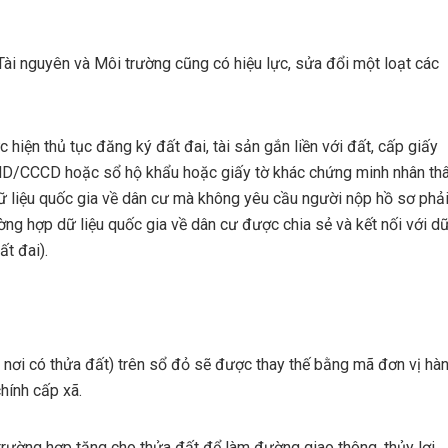
 nguyên và Môi trường cũng có hiệu lực, sửa đổi một loạt các
hiện thủ tục đăng ký đất đai, tài sản gắn liền với đất, cấp giấy
D/CCCD hoặc sổ hộ khẩu hoặc giấy tờ khác chứng minh nhân th
dữ liệu quốc gia về dân cư mà không yêu cầu người nộp hồ sơ phả
ờng hợp dữ liệu quốc gia về dân cư được chia sẻ và kết nối với d
ất đai).
nơi có thửa đất) trên sổ đỏ sẽ được thay thế bằng mã đơn vị hà
hính cấp xã.
 trường hợp tặng cho thửa đất để làm đường giao thông, thủy lợi