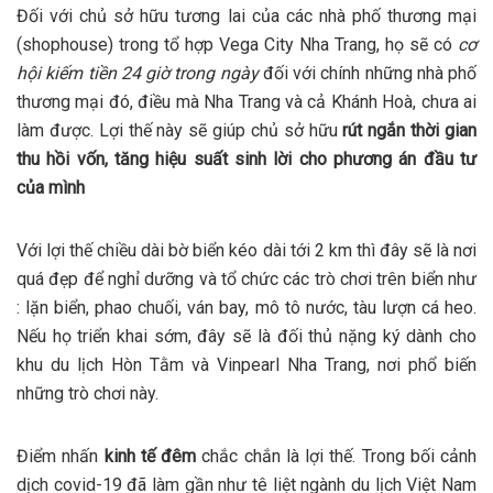
Đối với chủ sở hữu tương lai của các nhà phố thương mại
(shophouse) trong tổ hợp Vega City Nha Trang, họ sẽ có
cơ
hội kiếm tiền 24 giờ trong ngày
đối với chính những nhà phố
thương mại đó, điều mà Nha Trang và cả Khánh Hoà, chưa ai
làm được. Lợi thế này sẽ giúp chủ sở hữu
rút ngắn thời gian
thu hồi vốn, tăng hiệu suất sinh lời cho phương án đầu tư
của mình
Với lợi thế chiều dài bờ biển kéo dài tới 2 km thì đây sẽ là nơi
quá đẹp để nghỉ dưỡng và tổ chức các trò chơi trên biển như
: lặn biển, phao chuối, ván bay, mô tô nước, tàu lượn cá heo.
Nếu họ triển khai sớm, đây sẽ là đối thủ nặng ký dành cho
khu du lịch Hòn Tằm và Vinpearl Nha Trang, nơi phổ biến
những trò chơi này.
Điểm nhấn
kinh tế đêm
chắc chắn là lợi thế. Trong bối cảnh
dịch covid-19 đã làm gần như tê liệt ngành du lịch Việt Nam