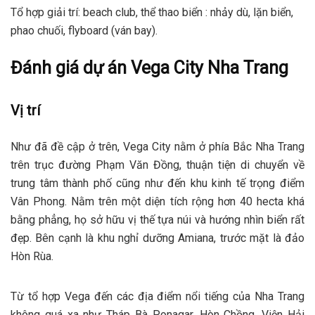
Tổ hợp giải trí: beach club, thể thao biển : nhảy dù, lặn biển,
phao chuối, flyboard (ván bay).
Đánh giá dự án Vega City Nha Trang
Vị trí
Như đã đề cập ở trên, Vega City nằm ở phía Bắc Nha Trang
trên trục đường Phạm Văn Đồng, thuận tiện di chuyển về
trung tâm thành phố cũng như đến khu kinh tế trọng điểm
Vân Phong. Nằm trên một diện tích rộng hơn 40 hecta khá
bằng phẳng, họ sở hữu vị thế tựa núi và hướng nhìn biển rất
đẹp. Bên cạnh là khu nghỉ dưỡng Amiana, trước mặt là đảo
Hòn Rùa.
Từ tổ hợp Vega đến các địa điểm nổi tiếng của Nha Trang
không quá xa như Tháp Bà Ponagar, Hòn Chồng, Viện Hải