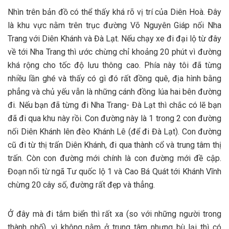
Nhìn trên bản đồ có thể thấy khá rõ vị trí của Diên Hoà. Đây
là khu vực nằm trên trục đường Võ Nguyên Giáp nối Nha
Trang với Diên Khánh và Đà Lạt. Nếu chạy xe đi đại lộ từ đây
về tới Nha Trang thì ước chừng chỉ khoảng 20 phút vì đường
khá rộng cho tốc độ lưu thông cao. Phía này tôi đã từng
nhiều lần ghé và thấy có gì đó rất đồng quê, địa hình bằng
phẳng và chủ yếu vẫn là những cánh đồng lúa hai bên đường
đi. Nếu bạn đã từng đi Nha Trang- Đà Lạt thì chắc có lẽ bạn
đã đi qua khu này rồi. Con đường này là 1 trong 2 con đường
nối Diên Khánh lên đèo Khánh Lê (để đi Đà Lạt). Con đường
cũ đi từ thị trấn Diên Khánh, đi qua thành cổ và trung tâm thị
trấn. Còn con đường mới chính là con đường mới đề cập.
Đoạn nối từ ngã Tư quốc lộ 1 và Cao Bá Quát tới Khánh Vĩnh
chừng 20 cây số, đường rất đẹp và thẳng.
Ở đây mà đi tắm biển thì rất xa (so với những người trong
thành phố), vì không nằm ở trung tâm nhưng bù lại thì có