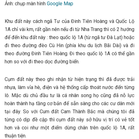
Ảnh: chụp màn hình
Google Map
Khu đất này cách ngã Tư của Đinh Tiên Hoàng và Quốc Lộ
1A chỉ vài km, rất gần nên nếu đi từ Nha Trang thì có 2 hướng
để đến khu đất này : theo quốc lộ 1A (từ ngã tư Đà Lạt) hoặc
đi theo đường đèo Cù Hin (phía khu du lịch Bãi Dài) và đi
theo đường Đinh Tiên Hoàng. Đi theo quốc lộ 1A có thể gần
hơn so với đi theo dọc đường biển.
Cụm đất này theo ghi nhận từ hiện trạng thì đã được trải
nhựa, làm vỉa hè, điện và hệ thống cấp thoát nước đến từng
lô. Mặc dù chủ đầu tư là cá nhân song họ cũng đã nỗ lực
hoàn thành hạ tầng cơ bản để sẵn sàng cho các cư dân mới
tại đây. So với Cum đất Cam Thành Bắc mà chúng tôi đã
từng có dịp đề cập thì cụm đất này sở hữu vị trí có vẻ tốt
hơn và coi như một điểm dừng chân trên quốc lộ 1A, rất
thuận tiện.