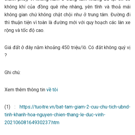
không khí của đồng quê nhẹ nhàng, yên tĩnh và thoả mái
không gian chứ không chật chội như ở trung tâm. Đường đi
thì thuận tiện vì toàn là đường mới với quy hoạch các làn xe
rộng và tốc độ cao.
Giá đất ở đây nằm khoảng 450 triệu/lô. Có đắt không quý vị
?
Ghi chú:
Xem thêm thông tin
về tôi
(1) :
https://tuoitre.vn/bat-tam-giam-2-cuu-chu-tich-ubnd-
tinh-khanh-hoa-nguyen-chien-thang-le-duc-vinh-
20210608164930237.htm