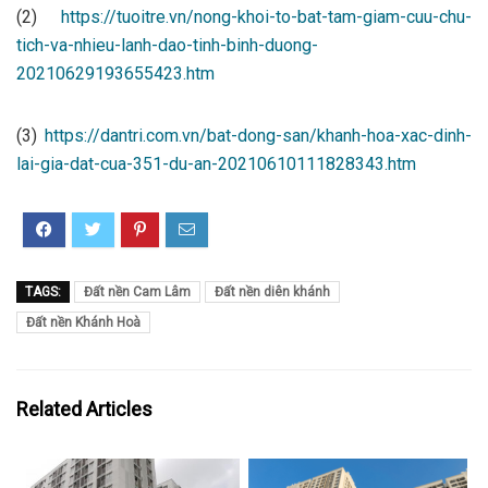
(2)
https://tuoitre.vn/nong-khoi-to-bat-tam-giam-cuu-chu-
tich-va-nhieu-lanh-dao-tinh-binh-duong-
20210629193655423.htm
(3)
https://dantri.com.vn/bat-dong-san/khanh-hoa-xac-dinh-
lai-gia-dat-cua-351-du-an-20210610111828343.htm
TAGS:
Đất nền Cam Lâm
Đất nền diên khánh
Đất nền Khánh Hoà
Related Articles