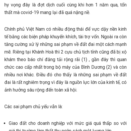
hy vọng đây là đợt dịch cuối cùng khi hơn 1 năm qua, tổn
thất mà covid-19 mang lại đã quá nặng nề.
Chính phủ Việt Nam có nhiều động thái để vực dậy nền kinh
tế bằng các biện pháp khuyến khích, tài trợ vốn. Ngoài ra còn
tăng cường xử lý những sai phạm về đất đai một cách mạnh
mẽ. Riêng tại Khánh Hoà thì 2 cựu chủ tịch tỉnh cũng đã bị xộ
khám theo báo chí đăng tải rộng rãi (1) , gần đây thì quan
chức cao cấp nhất trong bộ máy của Bình Dương (2) và còn
nhiều nơi khác. Điều đó cho thấy là những sai phạm về đất
đai là rất nghiêm trọng vì đây là nguồn lực lớn của kinh tế, có
ảnh hưởng sâu rộng đến toàn xã hội.
Các sai phạm chủ yếu vẫn là:
Giao đất cho doanh nghiệp với mức giá quá thấp so với
giá thị trường làm thất thu ngân sách một lượng lớn,