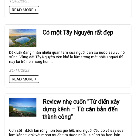
15/02/2025
READ MORE +
Có một Tây Nguyên rất đẹp
Đắk Lắk đang nhận nhiều quan tâm của người dân cả nước sau vụ nổ
súng. Vùng đất Tây Nguyên còn khá lạ lẫm trong mắt nhiều người thì
nay lại trở nên nóng hơn ...
26/11/2023
READ MORE +
Review nhẹ cuốn “Từ điển xây
dựng kênh – Từ căn bản đến
thành công”
Cơn sốt Tiktok lan rộng hơn bao giờ hết, mọi người đều có vẻ say sưa
làm kênh tiktok với mong muốn tìm được nhiều sự ủng hộ hơn, bán