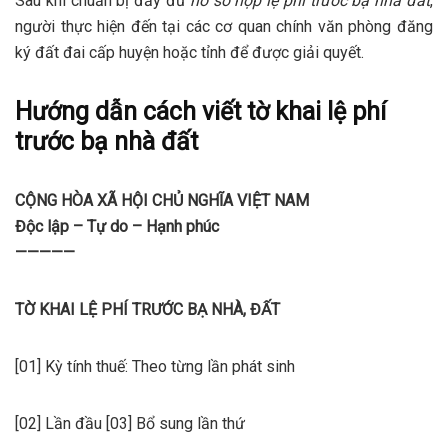
Sau khi chuẩn bị đầy đủ
hồ sơ nộp lệ phí trước bạ nhà đất
,
người thực hiện đến tại các cơ quan chính văn phòng đăng
ký đất đai cấp huyện hoặc tỉnh để được giải quyết.
Hướng dẫn cách viết tờ khai lệ phí
trước bạ nhà đất
CỘNG HÒA XÃ HỘI CHỦ NGHĨA VIỆT NAM
Độc lập – Tự do – Hạnh phúc
—————
TỜ KHAI LỆ PHÍ TRƯỚC BẠ NHÀ, ĐẤT
[01] Kỳ tính thuế: Theo từng lần phát sinh
[02] Lần đầu [03] Bổ sung lần thứ