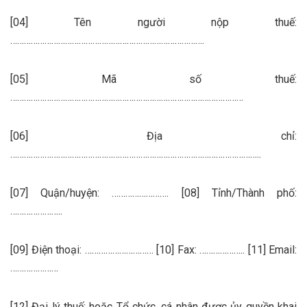
[04] Tên người nộp thuế:
………………………………………………………………………….
[05] Mã số thuế:
…………………………………………………………………………………………
[06] Địa chỉ:
………………………………………………………………………………………………..
[07] Quận/huyện: ……………………. [08] Tỉnh/Thành phố:
…………………..
[09] Điện thoại: ………………………… [10] Fax: ……………….. [11] Email:
…………………
[12] Đại lý thuế; hoặc Tổ chức, cá nhân được ủy quyền khai