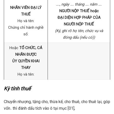
…., ngày …. tháng …. năm ….
NHÂN VIÊN ĐẠI LÝ
NGƯỜI NỘP THUẾ hoặc
THUẾ
ĐẠI DIỆN HỢP PHÁP CỦA
Họ và tên:
NGƯỜI NỘP THUẾ
Chứng chỉ hành nghề
(Ký, ghi rõ họ tên, chức vụ và
số:
đóng dấu (nếu có))
Hoặc
TỔ CHỨC, CÁ
NHÂN ĐƯỢC
ỦY QUYỀN KHAI
THAY
Họ và tên:
Kỳ tính thuế
Chuyển nhượng, tặng cho, thừa kế, cho thuê, cho thuê lại, góp
vốn.. thì đánh dấu tích vào ô tại mục [01],