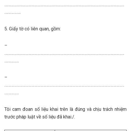
……………………………………………………………………………………………………………
……………..
5. Giấy tờ có liên quan, gồm:
–
……………………………………………………………………………………………………………
……………
–
……………………………………………………………………………………………………………
……………
Tôi cam đoan số liệu khai trên là đúng và chịu trách nhiệm
trước pháp luật về số liệu đã khai./.